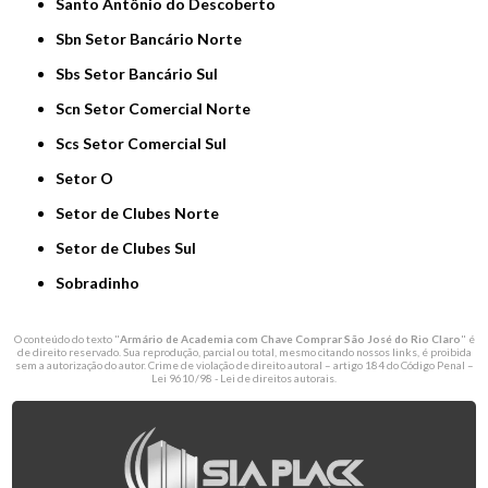
Santo Antônio do Descoberto
Sbn Setor Bancário Norte
Sbs Setor Bancário Sul
Scn Setor Comercial Norte
Scs Setor Comercial Sul
Setor O
Setor de Clubes Norte
Setor de Clubes Sul
Sobradinho
O conteúdo do texto "
Armário de Academia com Chave Comprar São José do Rio Claro
" é
de direito reservado. Sua reprodução, parcial ou total, mesmo citando nossos links, é proibida
sem a autorização do autor. Crime de violação de direito autoral – artigo 184 do Código Penal –
Lei 9610/98 - Lei de direitos autorais
.