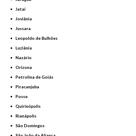
Jataí
Joviânia
Jussara
Leopoldo de Bulhões
Luziânia
Nazário
Orizona
Petrolina de Goiás
Piracanjuba
Posse
Quirinópolis
Rianápolis
São Domingos
São João da Aliança