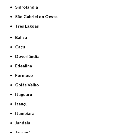
Sidrolândia
São Gabriel do Oeste
Três Lagoas
Baliza
Caçu
Doverlândia
Edealina
Formoso
Goiás Velho
Itaguaru
Itauçu
Itumbiara
Jandaia
Jaraguá