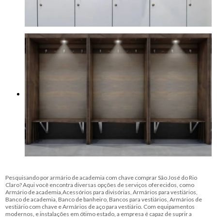
Pesquisando por armário de academia com chave comprar São José do Rio
Claro? Aqui você encontra diversas opções de serviços oferecidos, como
Armário de academia,Acessórios para divisórias, Armários para vestiários,
Banco de academia, Banco de banheiro, Bancos para vestiários, Armários de
vestiário com chave e Armários de aço para vestiário. Com equipamentos
modernos, e instalações em ótimo estado, a empresa é capaz de suprir a