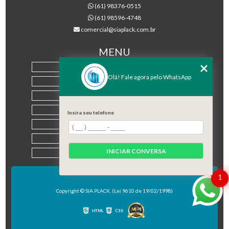
(61) 98376-0515
(61) 98596-4748
comercial@siaplack.com.br
MENU
HOME
Olá! Fale agora pelo WhatsApp
EMPRESA
PRODUTOS
BLOG
Insira seu telefone
CONTATO
CATEGORIAS
INICIAR CONVERSA
MAPA DO SITE
1
Copyright © SIA PLACK. (Lei 9610 de 19/02/1998)
HTML
CSS