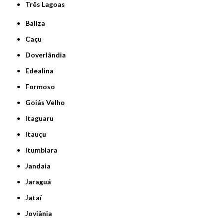
Três Lagoas
Baliza
Caçu
Doverlândia
Edealina
Formoso
Goiás Velho
Itaguaru
Itauçu
Itumbiara
Jandaia
Jaraguá
Jataí
Joviânia