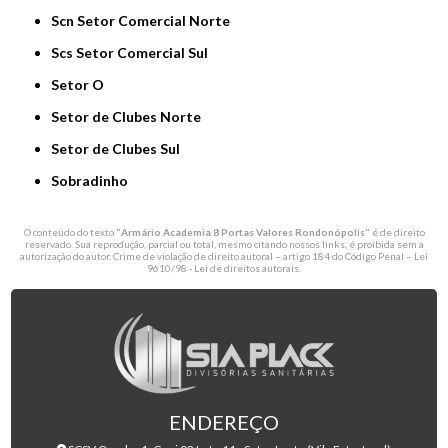
Scn Setor Comercial Norte
Scs Setor Comercial Sul
Setor O
Setor de Clubes Norte
Setor de Clubes Sul
Sobradinho
O conteúdo do texto "
Armário Academia 8 Portas Valores Rondonópolis
" é de direito
reservado. Sua reprodução, parcial ou total, mesmo citando nossos links, é proibida sem a
autorização do autor. Crime de violação de direito autoral – artigo 184 do Código Penal –
Lei
9610/98 - Lei de direitos autorais
.
ENDEREÇO