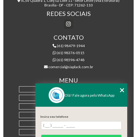
SCSV Quadra 1, Conj 02 Lote 11 - Setor Leste (Vila Estrutural)
Brasília - DF - CEP: 71262-110
REDES SOCIAIS
CONTATO
(61) 98479-1944
(61) 98376-0515
(61) 98596-4748
comercial@siaplack.com.br
MENU
HOME
Olá! Fale agora pelo WhatsApp
EMPRESA
PRODUTOS
BLOG
Insira seu telefone
CONTATO
CATEGORIAS