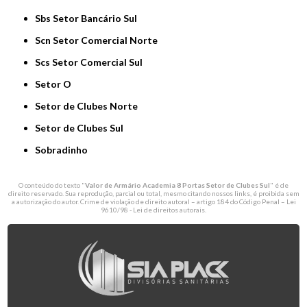
Sbs Setor Bancário Sul
Scn Setor Comercial Norte
Scs Setor Comercial Sul
Setor O
Setor de Clubes Norte
Setor de Clubes Sul
Sobradinho
O conteúdo do texto "
Valor de Armário Academia 8 Portas Setor de Clubes Sul
" é de
direito reservado. Sua reprodução, parcial ou total, mesmo citando nossos links, é proibida sem
a autorização do autor. Crime de violação de direito autoral – artigo 184 do Código Penal –
Lei
9610/98 - Lei de direitos autorais
.