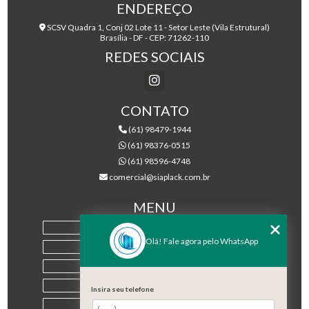
ENDEREÇO
SCSV Quadra 1, Conj 02 Lote 11 - Setor Leste (Vila Estrutural)
Brasília - DF - CEP: 71262-110
REDES SOCIAIS
CONTATO
(61) 98479-1944
(61) 98376-0515
(61) 98596-4748
comercial@siaplack.com.br
MENU
HOME
Olá! Fale agora pelo WhatsApp
EMPRESA
PRODUTOS
BLOG
Insira seu telefone
CONTATO