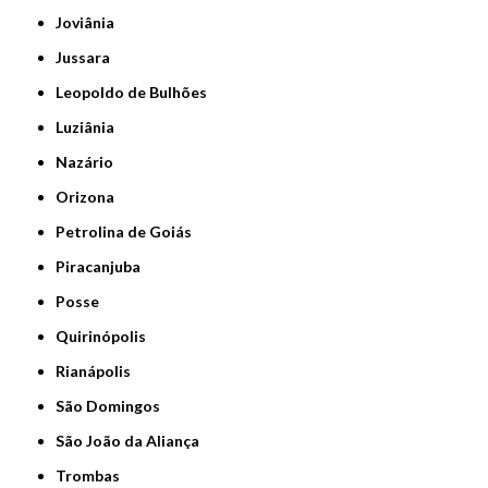
Joviânia
Jussara
Leopoldo de Bulhões
Luziânia
Nazário
Orizona
Petrolina de Goiás
Piracanjuba
Posse
Quirinópolis
Rianápolis
São Domingos
São João da Aliança
Trombas