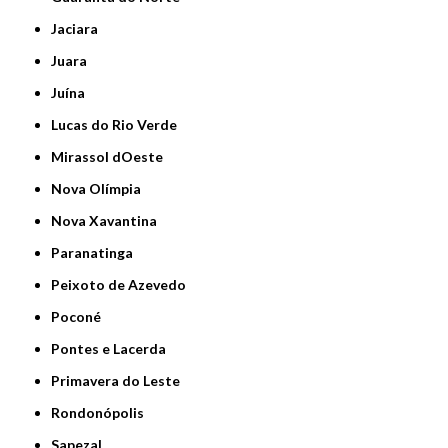
Jaciara
Juara
Juína
Lucas do Rio Verde
Mirassol dOeste
Nova Olímpia
Nova Xavantina
Paranatinga
Peixoto de Azevedo
Poconé
Pontes e Lacerda
Primavera do Leste
Rondonópolis
Sapezal