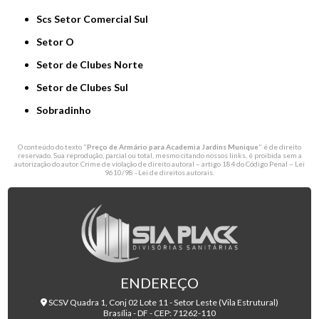
Scs Setor Comercial Sul
Setor O
Setor de Clubes Norte
Setor de Clubes Sul
Sobradinho
O conteúdo do texto "
Preço de Armário para Academia Jardins Munique
" é de direito
reservado. Sua reprodução, parcial ou total, mesmo citando nossos links, é proibida sem a
autorização do autor. Crime de violação de direito autoral – artigo 184 do Código Penal –
Lei
9610/98 - Lei de direitos autorais
.
ENDEREÇO
SCSV Quadra 1, Conj 02 Lote 11 - Setor Leste (Vila Estrutural)
Brasília - DF - CEP: 71262-110