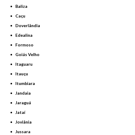
Baliza
Caçu
Doverlândia
Edealina
Formoso
Goiás Velho
Itaguaru
Itauçu
Itumbiara
Jandaia
Jaraguá
Jataí
Joviânia
Jussara