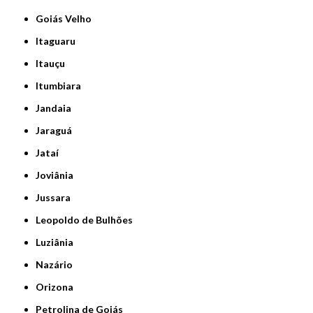
Goiás Velho
Itaguaru
Itauçu
Itumbiara
Jandaia
Jaraguá
Jataí
Joviânia
Jussara
Leopoldo de Bulhões
Luziânia
Nazário
Orizona
Petrolina de Goiás