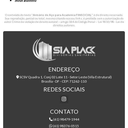
Sobradinho
O conteúdo do texto "
Armário de Aço para Academia FINSOCIAL
" é de direito reservado.
Sua reprodução, parcial ou total, mesmo citando nossos links, é proibida sem a autorização do
autor. Crime de violação de direito autoral – artigo 184 do Código Penal –
Lei 9610/98 - Lei de
direitos autorais
.
ENDEREÇO
SCSV Quadra 1, Conj 02 Lote 11 - Setor Leste (Vila Estrutural)
Brasília - DF - CEP: 71262-110
REDES SOCIAIS
CONTATO
(61) 98479-1944
(61) 98376-0515