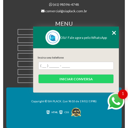
(61) 98596-4748
comercial@siaplack.com.br
MENU
HOME
Olá! Fale agora pelo WhatsApp
EMPRESA
PRODUTOS
BLOG
Insira seu telefone
CONTATO
CATEGORIAS
INICIAR CONVERSA
MAPA DO SITE
1
Copyright © SIA PLACK. (Lei 9610 de 19/02/1998)
HTML
CSS