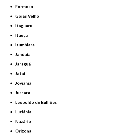
Formoso
Goiás Velho
Itaguaru
Itauçu
Itumbiara
Jandaia
Jaraguá
Jataí
Joviânia
Jussara
Leopoldo de Bulhões
Luziânia
Nazário
Orizona