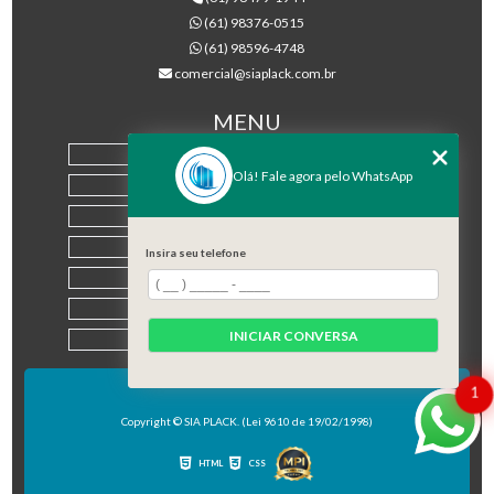
(61) 98376-0515
(61) 98596-4748
comercial@siaplack.com.br
MENU
HOME
Olá! Fale agora pelo WhatsApp
EMPRESA
PRODUTOS
BLOG
Insira seu telefone
CONTATO
CATEGORIAS
INICIAR CONVERSA
MAPA DO SITE
1
Copyright © SIA PLACK. (Lei 9610 de 19/02/1998)
HTML
CSS