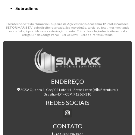
Sobradinho
O conteúdo do texto "
Armário Roupeiro de Aço Vestiário Academia 12 Portas Valores
SETOR MARISTA
" é de direito reservado. Sua reprodução, parcial ou total, mesmo citando
nossos links, é proibida sem a autorização do autor. Crime de violação de direito autoral –
artigo 184 do Código Penal –
Lei 9610/98 - Lei de direitos autorais
.
ENDEREÇO
SCSV Quadra 1, Conj 02 Lote 11 - Setor Leste (Vila Estrutural)
Brasília - DF - CEP: 71262-110
REDES SOCIAIS
CONTATO
(61) 98479-1944