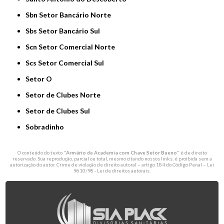
Sbn Setor Bancário Norte
Sbs Setor Bancário Sul
Scn Setor Comercial Norte
Scs Setor Comercial Sul
Setor O
Setor de Clubes Norte
Setor de Clubes Sul
Sobradinho
O conteúdo do texto "
Armário de Academia com Chave Setor Bueno
" é de direito
reservado. Sua reprodução, parcial ou total, mesmo citando nossos links, é proibida sem a
autorização do autor. Crime de violação de direito autoral – artigo 184 do Código Penal –
Lei
9610/98 - Lei de direitos autorais
.