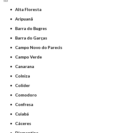
Sul
Alta Floresta
Aripuanã
Barra do Bugres
Barra do Garças
Campo Novo do Parecis
Campo Verde
Canarana
Colniza
Colíder
Comodoro
Confresa
Cuiabá
Cáceres
Diamantino