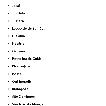
Jataí
Joviânia
Jussara
Leopoldo de Bulhões
Luziânia
Nazário
Orizona
Petrolina de Goiás
Piracanjuba
Posse
Quirinópolis
Rianápolis
São Domingos
São João da Aliança