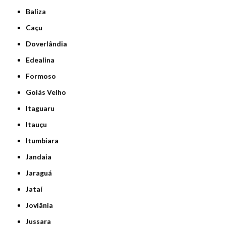
Baliza
Caçu
Doverlândia
Edealina
Formoso
Goiás Velho
Itaguaru
Itauçu
Itumbiara
Jandaia
Jaraguá
Jataí
Joviânia
Jussara