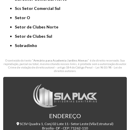
Scs Setor Comercial Sul
Setor O
Setor de Clubes Norte
Setor de Clubes Sul
Sobradinho
O conteúdo do texto "
Armário para Academia Jardins Atenas
" é de direito reservado. Sua
reprodução, parcial ou total, mesmo citando nossos links, é proibida sem a autorização do autor.
Crime de violação de direito autoral – artigo 184 do Código Penal –
Lei 9610/98 - Lei de
direitos autorais
.
ENDEREÇO
SCSV Quadra 1, Conj 02 Lote 11 - Setor Leste (Vila Estrutural)
Brasília - DF - CEP: 71262-110