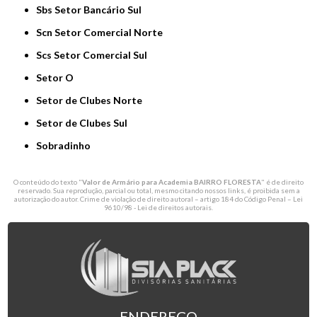
Sbs Setor Bancário Sul
Scn Setor Comercial Norte
Scs Setor Comercial Sul
Setor O
Setor de Clubes Norte
Setor de Clubes Sul
Sobradinho
O conteúdo do texto "
Valor de Armário para Academia BAIRRO FLORESTA
" é de direito
reservado. Sua reprodução, parcial ou total, mesmo citando nossos links, é proibida sem a
autorização do autor. Crime de violação de direito autoral – artigo 184 do Código Penal –
Lei
9610/98 - Lei de direitos autorais
.
ENDEREÇO