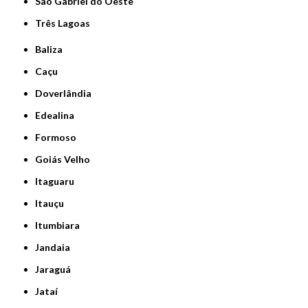
São Gabriel do Oeste
Três Lagoas
Baliza
Caçu
Doverlândia
Edealina
Formoso
Goiás Velho
Itaguaru
Itauçu
Itumbiara
Jandaia
Jaraguá
Jataí