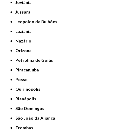
Joviânia
Jussara
Leopoldo de Bulhões
Luziânia
Nazário
Orizona
Petrolina de Goiás
Piracanjuba
Posse
Quirinópolis
Rianápolis
São Domingos
São João da Aliança
Trombas