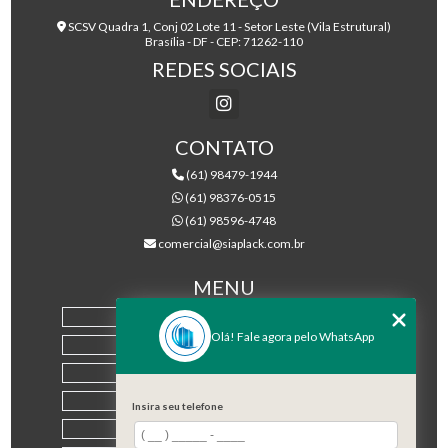
SCSV Quadra 1, Conj 02 Lote 11 - Setor Leste (Vila Estrutural)
Brasília - DF - CEP: 71262-110
REDES SOCIAIS
CONTATO
(61) 98479-1944
(61) 98376-0515
(61) 98596-4748
comercial@siaplack.com.br
MENU
HOME
Olá! Fale agora pelo WhatsApp
EMPRESA
PRODUTOS
BLOG
Insira seu telefone
CONTATO