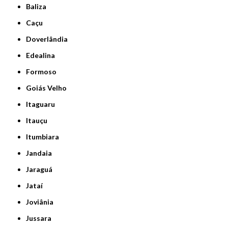
Baliza
Caçu
Doverlândia
Edealina
Formoso
Goiás Velho
Itaguaru
Itauçu
Itumbiara
Jandaia
Jaraguá
Jataí
Joviânia
Jussara