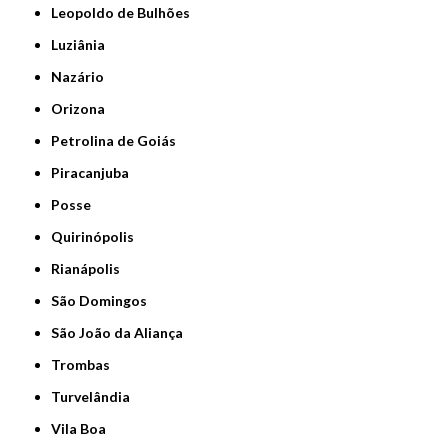
Leopoldo de Bulhões
Luziânia
Nazário
Orizona
Petrolina de Goiás
Piracanjuba
Posse
Quirinópolis
Rianápolis
São Domingos
São João da Aliança
Trombas
Turvelândia
Vila Boa