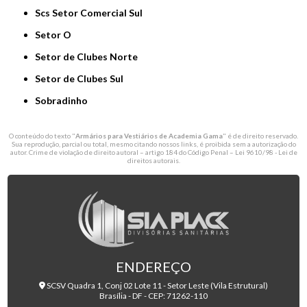
Scs Setor Comercial Sul
Setor O
Setor de Clubes Norte
Setor de Clubes Sul
Sobradinho
O conteúdo do texto "
Armários para Vestiários de Academia Gama
" é de direito reservado.
Sua reprodução, parcial ou total, mesmo citando nossos links, é proibida sem a autorização do
autor. Crime de violação de direito autoral – artigo 184 do Código Penal –
Lei 9610/98 - Lei de
direitos autorais
.
ENDEREÇO
SCSV Quadra 1, Conj 02 Lote 11 - Setor Leste (Vila Estrutural)
Brasília - DF - CEP: 71262-110