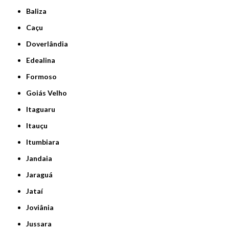
Baliza
Caçu
Doverlândia
Edealina
Formoso
Goiás Velho
Itaguaru
Itauçu
Itumbiara
Jandaia
Jaraguá
Jataí
Joviânia
Jussara