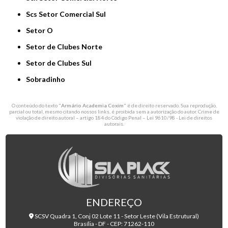
Scs Setor Comercial Sul
Setor O
Setor de Clubes Norte
Setor de Clubes Sul
Sobradinho
O conteúdo do texto "
Armário Academia Coxim
" é de direito reservado. Sua reprodução,
parcial ou total, mesmo citando nossos links, é proibida sem a autorização do autor. Crime de
violação de direito autoral – artigo 184 do Código Penal –
Lei 9610/98 - Lei de direitos
autorais
.
ENDEREÇO
SCSV Quadra 1, Conj 02 Lote 11 - Setor Leste (Vila Estrutural)
Brasília - DF - CEP: 71262-110