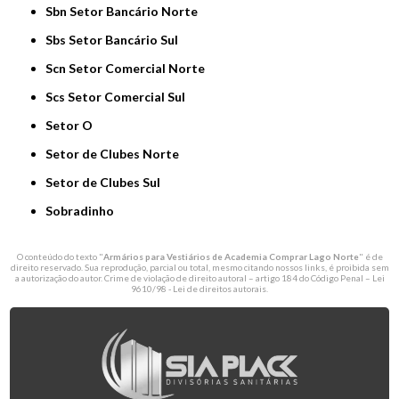
Sbn Setor Bancário Norte
Sbs Setor Bancário Sul
Scn Setor Comercial Norte
Scs Setor Comercial Sul
Setor O
Setor de Clubes Norte
Setor de Clubes Sul
Sobradinho
O conteúdo do texto "
Armários para Vestiários de Academia Comprar Lago Norte
" é de
direito reservado. Sua reprodução, parcial ou total, mesmo citando nossos links, é proibida sem
a autorização do autor. Crime de violação de direito autoral – artigo 184 do Código Penal –
Lei
9610/98 - Lei de direitos autorais
.