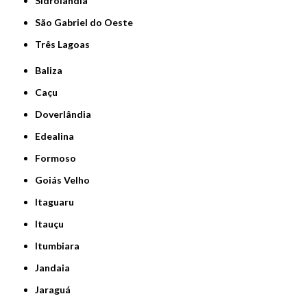
Sidrolândia
São Gabriel do Oeste
Três Lagoas
Baliza
Caçu
Doverlândia
Edealina
Formoso
Goiás Velho
Itaguaru
Itauçu
Itumbiara
Jandaia
Jaraguá