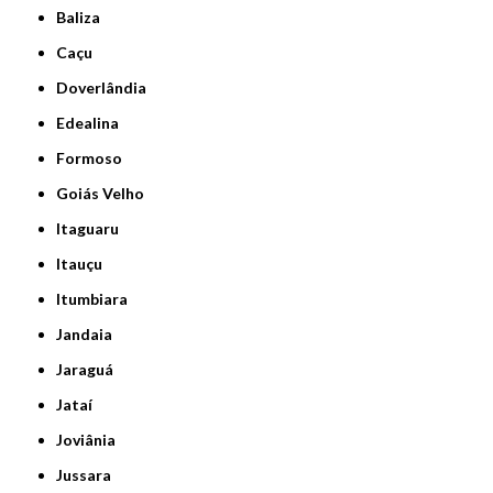
Baliza
Caçu
Doverlândia
Edealina
Formoso
Goiás Velho
Itaguaru
Itauçu
Itumbiara
Jandaia
Jaraguá
Jataí
Joviânia
Jussara