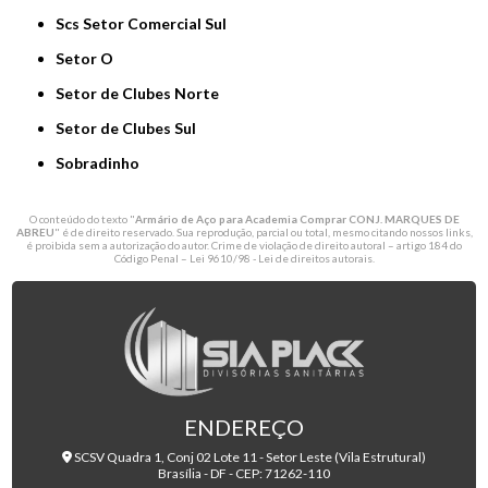
Scs Setor Comercial Sul
Setor O
Setor de Clubes Norte
Setor de Clubes Sul
Sobradinho
O conteúdo do texto "
Armário de Aço para Academia Comprar CONJ. MARQUES DE
ABREU
" é de direito reservado. Sua reprodução, parcial ou total, mesmo citando nossos links,
é proibida sem a autorização do autor. Crime de violação de direito autoral – artigo 184 do
Código Penal –
Lei 9610/98 - Lei de direitos autorais
.
ENDEREÇO
SCSV Quadra 1, Conj 02 Lote 11 - Setor Leste (Vila Estrutural)
Brasília - DF - CEP: 71262-110