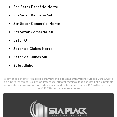
Sbn Setor Bancário Norte
Sbs Setor Bancário Sul
Scn Setor Comercial Norte
Scs Setor Comercial Sul
Setor O
Setor de Clubes Norte
Setor de Clubes Sul
Sobradinho
O conteúdo do texto "
Armários para Vestiários de Academia Valores Cidade Vera Cruz
" é
de direito reservado. Sua reprodução, parcial ou total, mesmo citando nossos links, é proibida
sem a autorização do autor. Crime de violação de direito autoral – artigo 184 do Código Penal –
Lei 9610/98 - Lei de direitos autorais
.