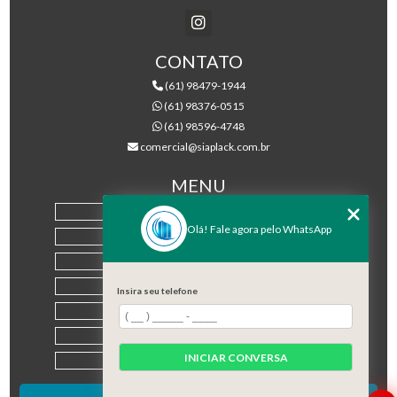
CONTATO
(61) 98479-1944
(61) 98376-0515
(61) 98596-4748
comercial@siaplack.com.br
MENU
HOME
Olá! Fale agora pelo WhatsApp
EMPRESA
PRODUTOS
BLOG
Insira seu telefone
CONTATO
CATEGORIAS
INICIAR CONVERSA
MAPA DO SITE