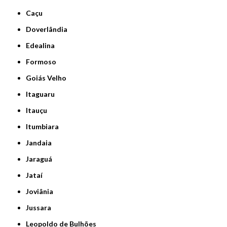
Caçu
Doverlândia
Edealina
Formoso
Goiás Velho
Itaguaru
Itauçu
Itumbiara
Jandaia
Jaraguá
Jataí
Joviânia
Jussara
Leopoldo de Bulhões