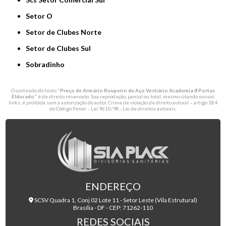
Setor O
Setor de Clubes Norte
Setor de Clubes Sul
Sobradinho
O conteúdo do texto "
Preço de Armário Roupeiro de Aço Vestiário Academia 8 Portas
Eldorado
" é de direito reservado. Sua reprodução, parcial ou total, mesmo citando nossos
links, é proibida sem a autorização do autor. Crime de violação de direito autoral – artigo 184
do Código Penal –
Lei 9610/98 - Lei de direitos autorais
.
ENDEREÇO
SCSV Quadra 1, Conj 02 Lote 11 - Setor Leste (Vila Estrutural)
Brasília - DF - CEP: 71262-110
REDES SOCIAIS