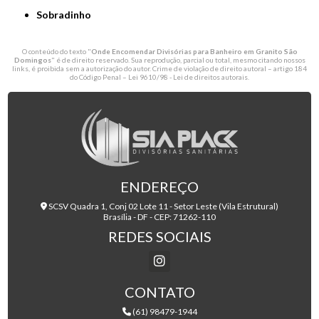
Sobradinho
O conteúdo do texto "
Onde Encomendar Divisórias para Banheiro em Granito São
Domingos
" é de direito reservado. Sua reprodução, parcial ou total, mesmo citando nossos
links, é proibida sem a autorização do autor. Crime de violação de direito autoral – artigo 184
do Código Penal –
Lei 9610/98 - Lei de direitos autorais
.
ENDEREÇO
SCSV Quadra 1, Conj 02 Lote 11 - Setor Leste (Vila Estrutural)
Brasília - DF - CEP: 71262-110
REDES SOCIAIS
CONTATO
(61) 98479-1944