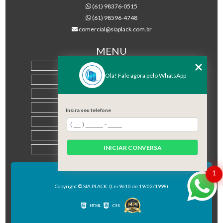
(61) 98376-0515
(61) 98596-4748
comercial@siaplack.com.br
MENU
HOME
Olá! Fale agora pelo WhatsApp
EMPRESA
PRODUTOS
BLOG
Insira seu telefone
CONTATO
CATEGORIAS
INICIAR CONVERSA
MAPA DO SITE
1
Copyright © SIA PLACK. (Lei 9610 de 19/02/1998)
HTML
CSS