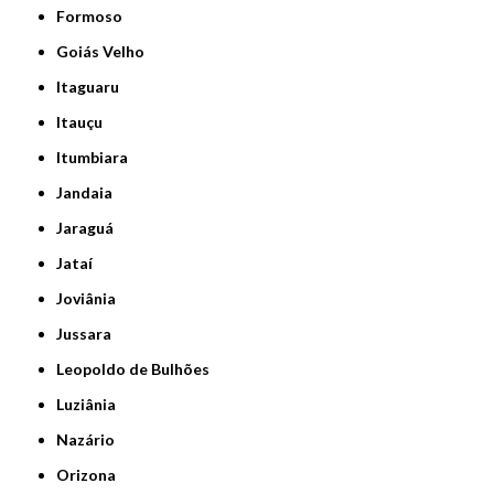
Formoso
Goiás Velho
Itaguaru
Itauçu
Itumbiara
Jandaia
Jaraguá
Jataí
Joviânia
Jussara
Leopoldo de Bulhões
Luziânia
Nazário
Orizona