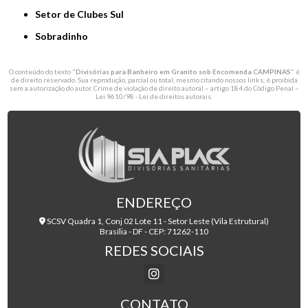
Setor de Clubes Sul
Sobradinho
O conteúdo do texto "
Divisórias para Banheiro em Granito sob Encomenda CAMPINAS
" é
de direito reservado. Sua reprodução, parcial ou total, mesmo citando nossos links, é proibida
sem a autorização do autor. Crime de violação de direito autoral – artigo 184 do Código Penal –
Lei 9610/98 - Lei de direitos autorais
.
ENDEREÇO
SCSV Quadra 1, Conj 02 Lote 11 - Setor Leste (Vila Estrutural)
Brasília - DF - CEP: 71262-110
REDES SOCIAIS
CONTATO