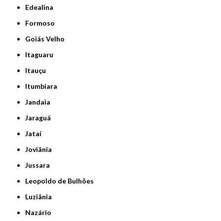
Edealina
Formoso
Goiás Velho
Itaguaru
Itauçu
Itumbiara
Jandaia
Jaraguá
Jataí
Joviânia
Jussara
Leopoldo de Bulhões
Luziânia
Nazário