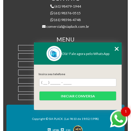
(61) 98479-1944
(61) 98376-0515
(61) 98596-4748
comercial@siaplack.com.br
MENU
HOME
Olá! Fale agora pelo WhatsApp
EMPRESA
PRODUTOS
BLOG
Insira seu telefone
CONTATO
CATEGORIAS
INICIAR CONVERSA
MAPA DO SITE
1
Copyright © SIA PLACK. (Lei 9610 de 19/02/1998)
HTML
CSS