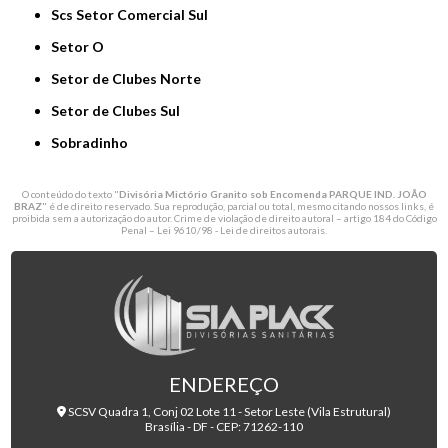
Scs Setor Comercial Sul
Setor O
Setor de Clubes Norte
Setor de Clubes Sul
Sobradinho
O conteúdo do texto "
Divisória Mictório Granito sob Encomenda PARQUE IND. JOÃO
BRAZ
" é de direito reservado. Sua reprodução, parcial ou total, mesmo citando nossos links, é
proibida sem a autorização do autor. Crime de violação de direito autoral – artigo 184 do Código
Penal –
Lei 9610/98 - Lei de direitos autorais
.
ENDEREÇO
SCSV Quadra 1, Conj 02 Lote 11 - Setor Leste (Vila Estrutural)
Brasília - DF - CEP: 71262-110