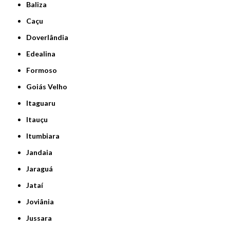
Baliza
Caçu
Doverlândia
Edealina
Formoso
Goiás Velho
Itaguaru
Itauçu
Itumbiara
Jandaia
Jaraguá
Jataí
Joviânia
Jussara