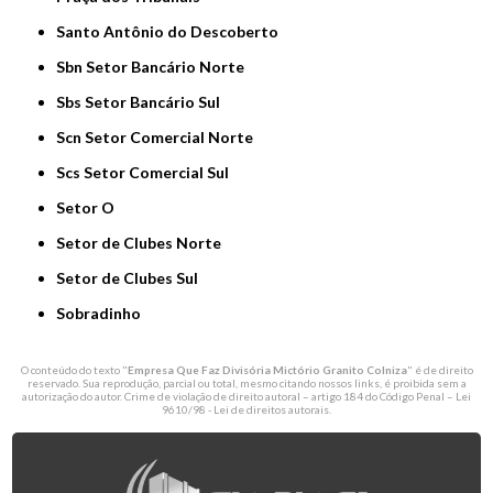
Santo Antônio do Descoberto
Sbn Setor Bancário Norte
Sbs Setor Bancário Sul
Scn Setor Comercial Norte
Scs Setor Comercial Sul
Setor O
Setor de Clubes Norte
Setor de Clubes Sul
Sobradinho
O conteúdo do texto "
Empresa Que Faz Divisória Mictório Granito Colniza
" é de direito
reservado. Sua reprodução, parcial ou total, mesmo citando nossos links, é proibida sem a
autorização do autor. Crime de violação de direito autoral – artigo 184 do Código Penal –
Lei
9610/98 - Lei de direitos autorais
.