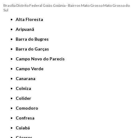
Brasília
Distrito Federal
Goiás
Goiânia - Bairros
Mato Grosso
Mato Grosso do
Sul
Alta Floresta
Aripuanã
Barra do Bugres
Barra do Garças
Campo Novo do Parecis
Campo Verde
Canarana
Colniza
Colíder
Comodoro
Confresa
Cuiabá
Cáceres