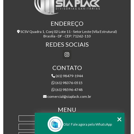
ENDEREÇO
SCSV Quadra 1, Conj 02 Lote 11 - Setor Leste (Vila Estrutural)
Brasília - DF - CEP: 71262-110
REDES SOCIAIS
CONTATO
(61) 98479-1944
(61) 98376-0515
(61) 98596-4748
comercial@siaplack.com.br
MENU
HOME
Olá! Fale agora pelo WhatsApp
EMPRESA