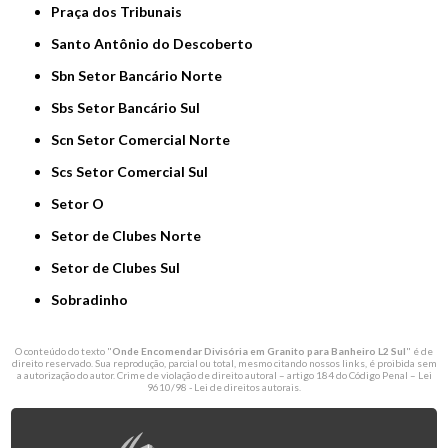
Praça dos Tribunais
Santo Antônio do Descoberto
Sbn Setor Bancário Norte
Sbs Setor Bancário Sul
Scn Setor Comercial Norte
Scs Setor Comercial Sul
Setor O
Setor de Clubes Norte
Setor de Clubes Sul
Sobradinho
O conteúdo do texto "
Onde Encomendar Divisória em Granito para Banheiro L2 Sul
" é de
direito reservado. Sua reprodução, parcial ou total, mesmo citando nossos links, é proibida sem
a autorização do autor. Crime de violação de direito autoral – artigo 184 do Código Penal –
Lei
9610/98 - Lei de direitos autorais
.