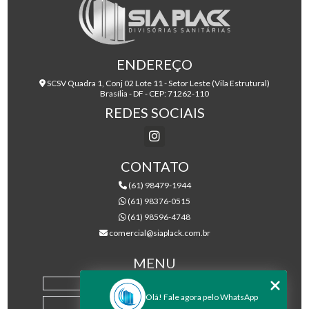
ENDEREÇO
SCSV Quadra 1, Conj 02 Lote 11 - Setor Leste (Vila Estrutural)
Brasília - DF - CEP: 71262-110
REDES SOCIAIS
CONTATO
(61) 98479-1944
(61) 98376-0515
(61) 98596-4748
comercial@siaplack.com.br
MENU
HOME
Olá! Fale agora pelo WhatsApp
EMPRESA