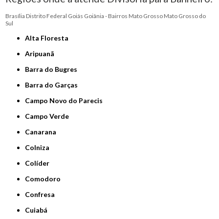
Brasília
Distrito Federal
Goiás
Goiânia - Bairros
Mato Grosso
Mato Grosso do
Sul
Alta Floresta
Aripuanã
Barra do Bugres
Barra do Garças
Campo Novo do Parecis
Campo Verde
Canarana
Colniza
Colíder
Comodoro
Confresa
Cuiabá