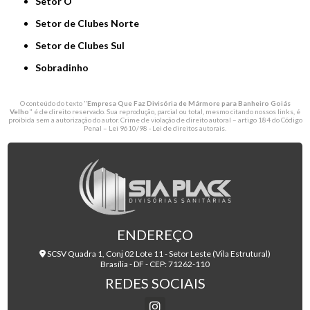
Setor O
Setor de Clubes Norte
Setor de Clubes Sul
Sobradinho
O conteúdo do texto "
Empresa Que Faz Divisória de Mármore para Banheiro Goiás
Velho
" é de direito reservado. Sua reprodução, parcial ou total, mesmo citando nossos links, é
proibida sem a autorização do autor. Crime de violação de direito autoral – artigo 184 do Código
Penal –
Lei 9610/98 - Lei de direitos autorais
.
ENDEREÇO
SCSV Quadra 1, Conj 02 Lote 11 - Setor Leste (Vila Estrutural)
Brasília - DF - CEP: 71262-110
REDES SOCIAIS