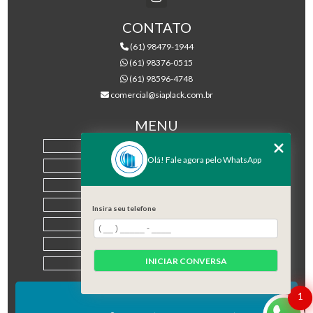
CONTATO
(61) 98479-1944
(61) 98376-0515
(61) 98596-4748
comercial@siaplack.com.br
MENU
HOME
Olá! Fale agora pelo WhatsApp
EMPRESA
PRODUTOS
BLOG
Insira seu telefone
CONTATO
CATEGORIAS
INICIAR CONVERSA
MAPA DO SITE
1