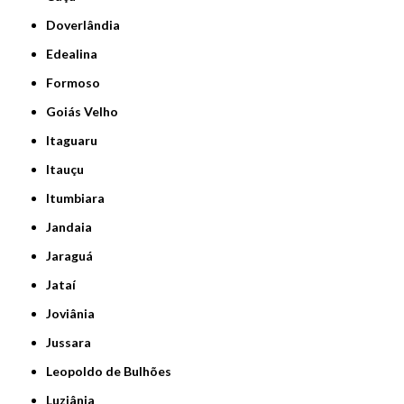
Doverlândia
Edealina
Formoso
Goiás Velho
Itaguaru
Itauçu
Itumbiara
Jandaia
Jaraguá
Jataí
Joviânia
Jussara
Leopoldo de Bulhões
Luziânia