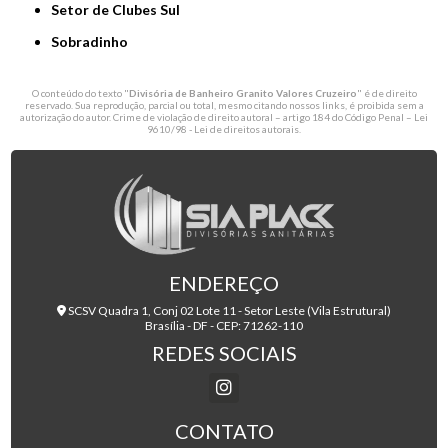
Setor de Clubes Sul
Sobradinho
O conteúdo do texto "
Divisória de Banheiro Granito Valores Cruzeiro
" é de direito
reservado. Sua reprodução, parcial ou total, mesmo citando nossos links, é proibida sem a
autorização do autor. Crime de violação de direito autoral – artigo 184 do Código Penal –
Lei
9610/98 - Lei de direitos autorais
.
ENDEREÇO
SCSV Quadra 1, Conj 02 Lote 11 - Setor Leste (Vila Estrutural)
Brasília - DF - CEP: 71262-110
REDES SOCIAIS
CONTATO