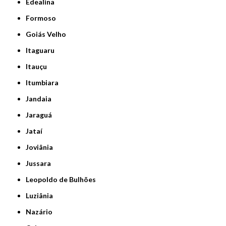
Edealina
Formoso
Goiás Velho
Itaguaru
Itauçu
Itumbiara
Jandaia
Jaraguá
Jataí
Joviânia
Jussara
Leopoldo de Bulhões
Luziânia
Nazário