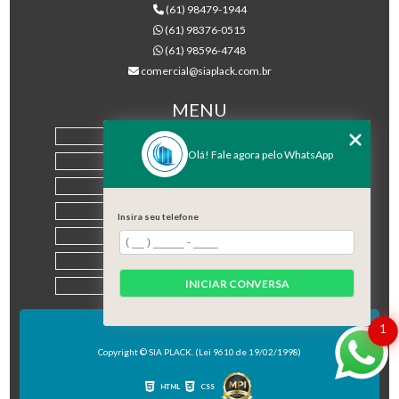
(61) 98479-1944
(61) 98376-0515
(61) 98596-4748
comercial@siaplack.com.br
MENU
HOME
Olá! Fale agora pelo WhatsApp
EMPRESA
PRODUTOS
BLOG
Insira seu telefone
CONTATO
CATEGORIAS
INICIAR CONVERSA
MAPA DO SITE
1
Copyright © SIA PLACK. (Lei 9610 de 19/02/1998)
HTML
CSS