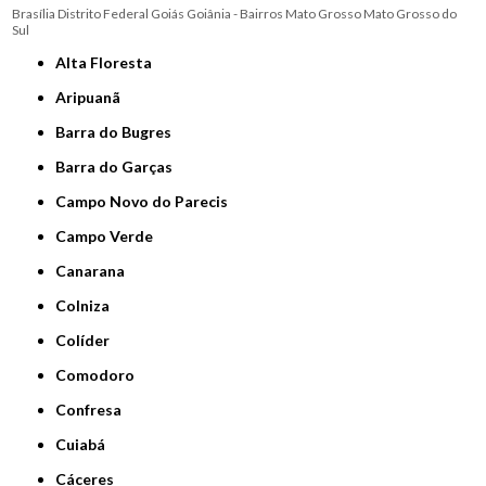
Brasília
Distrito Federal
Goiás
Goiânia - Bairros
Mato Grosso
Mato Grosso do
Sul
Alta Floresta
Aripuanã
Barra do Bugres
Barra do Garças
Campo Novo do Parecis
Campo Verde
Canarana
Colniza
Colíder
Comodoro
Confresa
Cuiabá
Cáceres