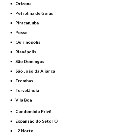
Orizona
Petrolina de Goiás
Piracanjuba
Posse
Quirinópolis
Rianápolis
São Domingos
São João da Aliança
Trombas
Turvelândia
Vila Boa
Condomínio Privê
Expansão do Setor O
L2 Norte