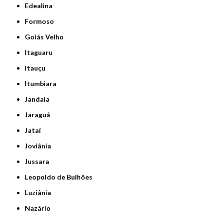
Edealina
Formoso
Goiás Velho
Itaguaru
Itauçu
Itumbiara
Jandaia
Jaraguá
Jataí
Joviânia
Jussara
Leopoldo de Bulhões
Luziânia
Nazário