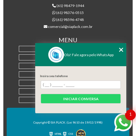
(61) 98479-1944
(61) 98376-0515
(61) 98596-4748
comercial@siaplack.com.br
MENU
HOME
Olá! Fale agora pelo WhatsApp
EMPRESA
PRODUTOS
BLOG
Insira seu telefone
CONTATO
CATEGORIAS
INICIAR CONVERSA
MAPA DO SITE
1
Copyright © SIA PLACK. (Lei 9610 de 19/02/1998)
HTML
CSS