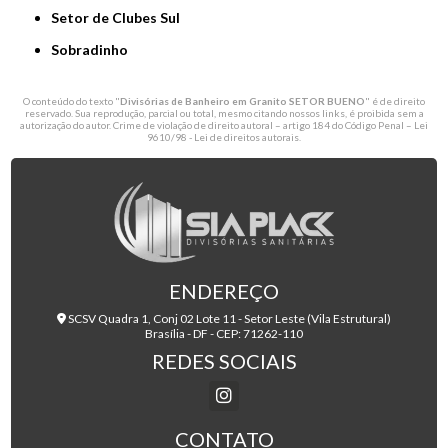
Setor de Clubes Sul
Sobradinho
O conteúdo do texto "
Divisórias de Banheiro em Granito SETOR BUENO
" é de direito
reservado. Sua reprodução, parcial ou total, mesmo citando nossos links, é proibida sem a
autorização do autor. Crime de violação de direito autoral – artigo 184 do Código Penal –
Lei
9610/98 - Lei de direitos autorais
.
ENDEREÇO
SCSV Quadra 1, Conj 02 Lote 11 - Setor Leste (Vila Estrutural)
Brasília - DF - CEP: 71262-110
REDES SOCIAIS
CONTATO