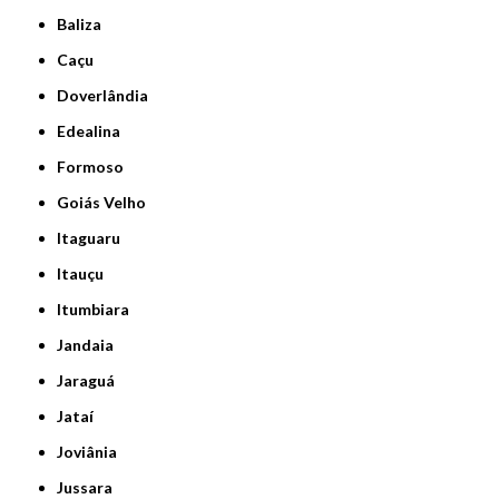
Baliza
Caçu
Doverlândia
Edealina
Formoso
Goiás Velho
Itaguaru
Itauçu
Itumbiara
Jandaia
Jaraguá
Jataí
Joviânia
Jussara