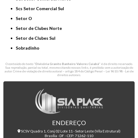
Scs Setor Comercial Sul
Setor O
Setor de Clubes Norte
Setor de Clubes Sul
Sobradinho
O conteúdo do texto "
Divisória Granito Banheiro Valores Cuiabá
" é de direito reservado.
Sua reprodução, parcial ou total, mesmo citando nossos links, é proibida sem a autorização do
autor. Crime de violação de direito autoral – artigo 184 do Código Penal –
Lei 9610/98 - Lei de
direitos autorais
.
ENDEREÇO
SCSV Quadra 1, Conj 02 Lote 11 - Setor Leste (Vila Estrutural)
Brasília - DF - CEP: 71262-110