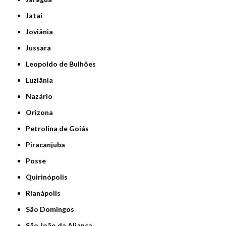
Jataí
Joviânia
Jussara
Leopoldo de Bulhões
Luziânia
Nazário
Orizona
Petrolina de Goiás
Piracanjuba
Posse
Quirinópolis
Rianápolis
São Domingos
São João da Aliança