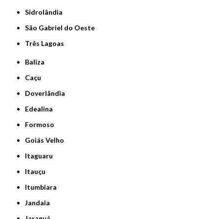
Sidrolândia
São Gabriel do Oeste
Três Lagoas
Baliza
Caçu
Doverlândia
Edealina
Formoso
Goiás Velho
Itaguaru
Itauçu
Itumbiara
Jandaia
Jaraguá