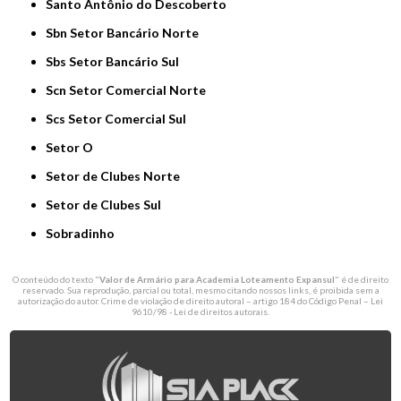
Santo Antônio do Descoberto
Sbn Setor Bancário Norte
Sbs Setor Bancário Sul
Scn Setor Comercial Norte
Scs Setor Comercial Sul
Setor O
Setor de Clubes Norte
Setor de Clubes Sul
Sobradinho
O conteúdo do texto "
Valor de Armário para Academia Loteamento Expansul
" é de direito
reservado. Sua reprodução, parcial ou total, mesmo citando nossos links, é proibida sem a
autorização do autor. Crime de violação de direito autoral – artigo 184 do Código Penal –
Lei
9610/98 - Lei de direitos autorais
.