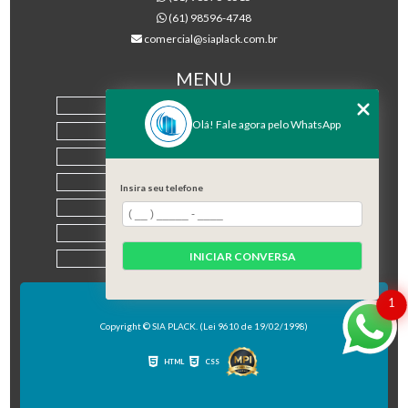
(61) 98596-4748
comercial@siaplack.com.br
MENU
HOME
Olá! Fale agora pelo WhatsApp
EMPRESA
PRODUTOS
BLOG
Insira seu telefone
CONTATO
CATEGORIAS
INICIAR CONVERSA
MAPA DO SITE
1
Copyright © SIA PLACK. (Lei 9610 de 19/02/1998)
HTML
CSS