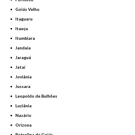
Goiás Velho
Itaguaru
Itauçu
Itumbiara
Jandaia
Jaraguá
Jataí
Joviânia
Jussara
Leopoldo de Bulhões
Luziânia
Nazário
Orizona
Petrolina de Goiás