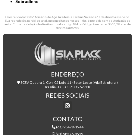
Sobradinho
O conteúdo do texto "
Armário de Aço Academia Jardins Valencia
" é de direito reservado.
Sua reprodução, parcial ou total, mesmo citando nossos links, é proibida sem a autorização do
autor. Crime de violação de direito autoral – artigo 184 do Código Penal –
Lei 9610/98 - Lei de
direitos autorais
.
ENDEREÇO
SCSV Quadra 1, Conj 02 Lote 11 - Setor Leste (Vila Estrutural)
Brasília - DF - CEP: 71262-110
REDES SOCIAIS
CONTATO
(61) 98479-1944
(61) 98376-0515