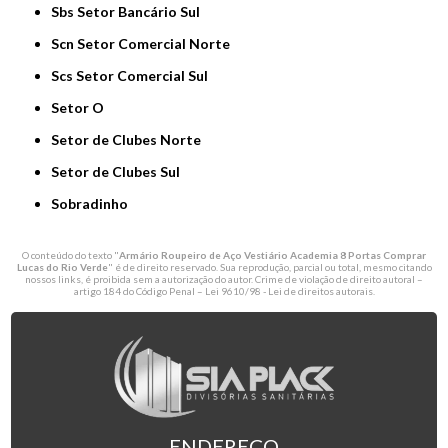
Sbs Setor Bancário Sul
Scn Setor Comercial Norte
Scs Setor Comercial Sul
Setor O
Setor de Clubes Norte
Setor de Clubes Sul
Sobradinho
O conteúdo do texto "
Armário Roupeiro de Aço Vestiário Academia 8 Portas Comprar
Lucas do Rio Verde
" é de direito reservado. Sua reprodução, parcial ou total, mesmo citando
nossos links, é proibida sem a autorização do autor. Crime de violação de direito autoral –
artigo 184 do Código Penal –
Lei 9610/98 - Lei de direitos autorais
.
ENDEREÇO