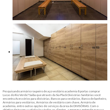
Pesquisando armário roupeiro de aço vestiário academia 8 portas comprar
Lucas do Rio Verde? Saiba que através da Sia Plack Divisórias Sanitárias você
encontra Acessórios para divisórias, Bancos para vestiários, Banco de banheiro,
Armários para vestiários, Armários de vestiário com chave, Armário de
academia, entre outras opções de serviços da área de DIVISÓRIAS. Com o
objetivo de trazer a satisfação a todos os clientes, a empresa entende que sua