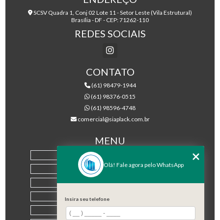
SCSV Quadra 1, Conj 02 Lote 11 - Setor Leste (Vila Estrutural)
Brasília - DF - CEP: 71262-110
REDES SOCIAIS
CONTATO
(61) 98479-1944
(61) 98376-0515
(61) 98596-4748
comercial@siaplack.com.br
MENU
HOME
Olá! Fale agora pelo WhatsApp
EMPRESA
PRODUTOS
BLOG
Insira seu telefone
CONTATO