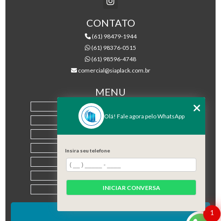
CONTATO
(61) 98479-1944
(61) 98376-0515
(61) 98596-4748
comercial@siaplack.com.br
MENU
HOME
Olá! Fale agora pelo WhatsApp
EMPRESA
PRODUTOS
BLOG
Insira seu telefone
CONTATO
CATEGORIAS
INICIAR CONVERSA
MAPA DO SITE
1