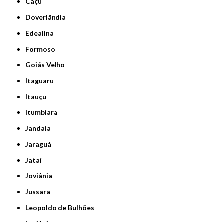
Caçu
Doverlândia
Edealina
Formoso
Goiás Velho
Itaguaru
Itauçu
Itumbiara
Jandaia
Jaraguá
Jataí
Joviânia
Jussara
Leopoldo de Bulhões