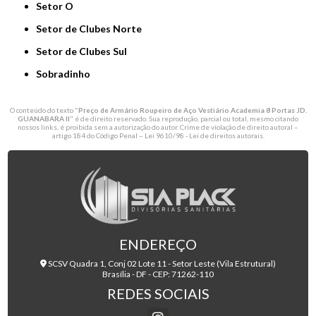
Setor O
Setor de Clubes Norte
Setor de Clubes Sul
Sobradinho
O conteúdo do texto "
Preço de Armário Roupeiro de Aço Vestiário Academia 8 Portas JD.
GUANABARA II
" é de direito reservado. Sua reprodução, parcial ou total, mesmo citando
nossos links, é proibida sem a autorização do autor. Crime de violação de direito autoral –
artigo 184 do Código Penal –
Lei 9610/98 - Lei de direitos autorais
.
ENDEREÇO
SCSV Quadra 1, Conj 02 Lote 11 - Setor Leste (Vila Estrutural)
Brasília - DF - CEP: 71262-110
REDES SOCIAIS