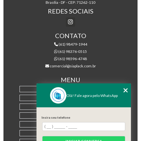
Brasília - DF - CEP: 71262-110
REDES SOCIAIS
CONTATO
(61) 98479-1944
(61) 98376-0515
(61) 98596-4748
comercial@siaplack.com.br
MENU
HOME
Olá! Fale agora pelo WhatsApp
EMPRESA
PRODUTOS
BLOG
Insira seu telefone
CONTATO
CATEGORIAS