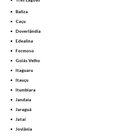
Baliza
Caçu
Doverlândia
Edealina
Formoso
Goiás Velho
Itaguaru
Itauçu
Itumbiara
Jandaia
Jaraguá
Jataí
Joviânia