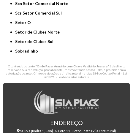
Scn Setor Comercial Norte
Scs Setor Comercial Sul
Setor O
Setor de Clubes Norte
Setor de Clubes Sul
Sobradinho
O conteúdo do texto "
Onde Fazer Armário com Chave Vestiário Jussara
" é de direito
reservado. Sua reprodução, parcial ou total, mesmo citando nossos links, é proibida sem a
autorização do autor. Crime de violação de direito autoral – artigo 184 do Código Penal –
Lei
9610/98 - Lei de direitos autorais
.
ENDEREÇO
SCSV Quadra 1, Conj 02 Lote 11 - Setor Leste (Vila Estrutural)