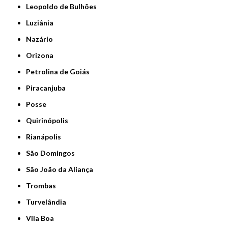
Leopoldo de Bulhões
Luziânia
Nazário
Orizona
Petrolina de Goiás
Piracanjuba
Posse
Quirinópolis
Rianápolis
São Domingos
São João da Aliança
Trombas
Turvelândia
Vila Boa