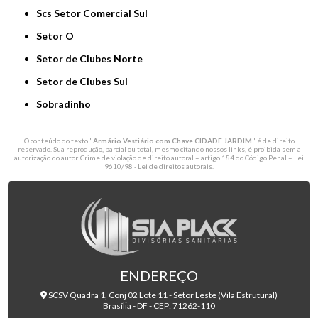
Scs Setor Comercial Sul
Setor O
Setor de Clubes Norte
Setor de Clubes Sul
Sobradinho
O conteúdo do texto "
Armário Vestiário com Chave CIDADE JARDIM
" é de direito
reservado. Sua reprodução, parcial ou total, mesmo citando nossos links, é proibida sem a
autorização do autor. Crime de violação de direito autoral – artigo 184 do Código Penal –
Lei
9610/98 - Lei de direitos autorais
.
ENDEREÇO
SCSV Quadra 1, Conj 02 Lote 11 - Setor Leste (Vila Estrutural)
Brasília - DF - CEP: 71262-110