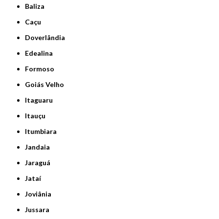
Baliza
Caçu
Doverlândia
Edealina
Formoso
Goiás Velho
Itaguaru
Itauçu
Itumbiara
Jandaia
Jaraguá
Jataí
Joviânia
Jussara