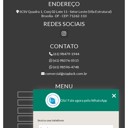
ENDEREÇO
SCSV Quadra 1, Conj 02 Lote 11 - Setor Leste (Vila Estrutural)
Brasília - DF - CEP: 71262-110
REDES SOCIAIS
CONTATO
(61) 98479-1944
(61) 98376-0515
(61) 98596-4748
comercial@siaplack.com.br
MENU
HOME
Olá! Fale agora pelo WhatsApp
EMPRESA
PRODUTOS
BLOG
Insira seu telefone
CONTATO