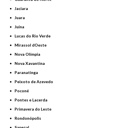
Jaciara
Juara
Juína
Lucas do Rio Verde
Mirassol dOeste
Nova Olímpia
Nova Xavantina
Paranatinga
Peixoto de Azevedo
Poconé
Pontes e Lacerda
Primavera do Leste
Rondonópolis
Sapezal