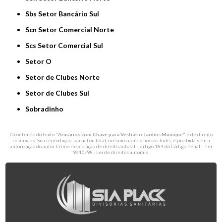
Sbs Setor Bancário Sul
Scn Setor Comercial Norte
Scs Setor Comercial Sul
Setor O
Setor de Clubes Norte
Setor de Clubes Sul
Sobradinho
O conteúdo do texto "
Armários com Chave para Vestiário Jardins Munique
" é de direito
reservado. Sua reprodução, parcial ou total, mesmo citando nossos links, é proibida sem a
autorização do autor. Crime de violação de direito autoral – artigo 184 do Código Penal –
Lei
9610/98 - Lei de direitos autorais
.