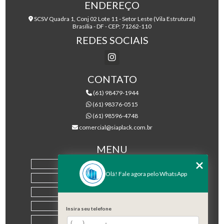
ENDEREÇO
SCSV Quadra 1, Conj 02 Lote 11 - Setor Leste (Vila Estrutural)
Brasília - DF - CEP: 71262-110
REDES SOCIAIS
CONTATO
(61) 98479-1944
(61) 98376-0515
(61) 98596-4748
comercial@siaplack.com.br
MENU
HOME
Olá! Fale agora pelo WhatsApp
EMPRESA
PRODUTOS
BLOG
Insira seu telefone
CONTATO