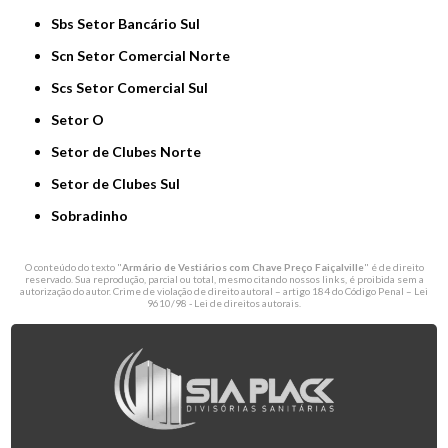
Sbs Setor Bancário Sul
Scn Setor Comercial Norte
Scs Setor Comercial Sul
Setor O
Setor de Clubes Norte
Setor de Clubes Sul
Sobradinho
O conteúdo do texto "
Armário de Vestiários com Chave Preço Faiçalville
" é de direito
reservado. Sua reprodução, parcial ou total, mesmo citando nossos links, é proibida sem a
autorização do autor. Crime de violação de direito autoral – artigo 184 do Código Penal –
Lei
9610/98 - Lei de direitos autorais
.