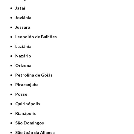
Jataí
Joviânia
Jussara
Leopoldo de Bulhões
Luziânia
Nazário
Orizona
Petrolina de Goiás
Piracanjuba
Posse
Quirinópolis
Rianápolis
São Domingos
São João da Aliança