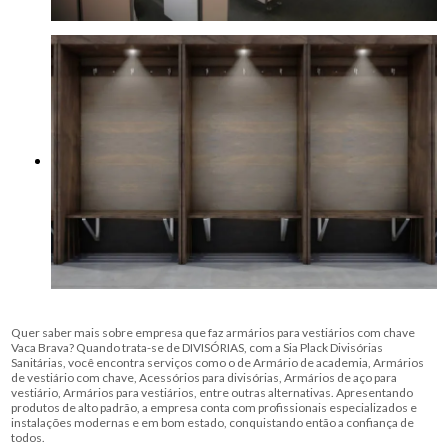
Quer saber mais sobre empresa que faz armários para vestiários com chave
Vaca Brava? Quando trata-se de DIVISÓRIAS, com a Sia Plack Divisórias
Sanitárias, você encontra serviços como o de Armário de academia, Armários
de vestiário com chave, Acessórios para divisórias, Armários de aço para
vestiário, Armários para vestiários, entre outras alternativas. Apresentando
produtos de alto padrão, a empresa conta com profissionais especializados e
instalações modernas e em bom estado, conquistando então a confiança de
todos.