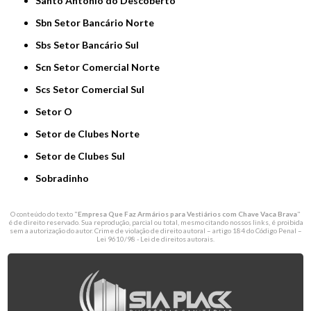
Santo Antônio do Descoberto
Sbn Setor Bancário Norte
Sbs Setor Bancário Sul
Scn Setor Comercial Norte
Scs Setor Comercial Sul
Setor O
Setor de Clubes Norte
Setor de Clubes Sul
Sobradinho
O conteúdo do texto "
Empresa Que Faz Armários para Vestiários com Chave Vaca Brava
"
é de direito reservado. Sua reprodução, parcial ou total, mesmo citando nossos links, é proibida
sem a autorização do autor. Crime de violação de direito autoral – artigo 184 do Código Penal –
Lei 9610/98 - Lei de direitos autorais
.