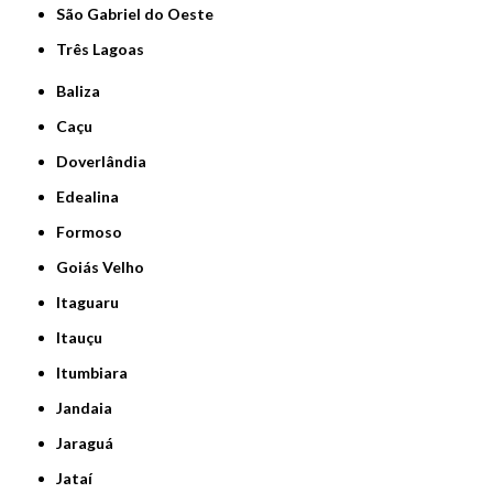
São Gabriel do Oeste
Três Lagoas
Baliza
Caçu
Doverlândia
Edealina
Formoso
Goiás Velho
Itaguaru
Itauçu
Itumbiara
Jandaia
Jaraguá
Jataí