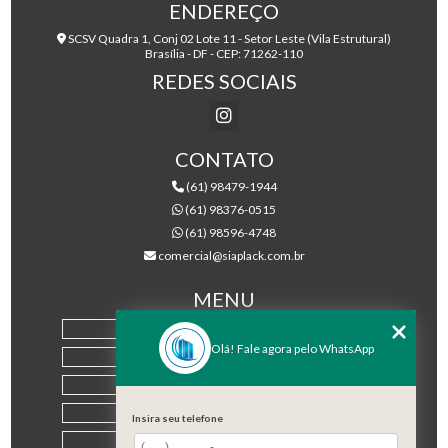
ENDEREÇO
SCSV Quadra 1, Conj 02 Lote 11 - Setor Leste (Vila Estrutural)
Brasília - DF - CEP: 71262-110
REDES SOCIAIS
CONTATO
(61) 98479-1944
(61) 98376-0515
(61) 98596-4748
comercial@siaplack.com.br
MENU
HOME
Olá! Fale agora pelo WhatsApp
EMPRESA
PRODUTOS
BLOG
Insira seu telefone
CONTATO