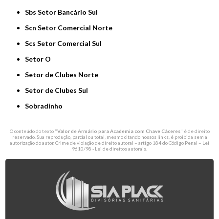
Sbs Setor Bancário Sul
Scn Setor Comercial Norte
Scs Setor Comercial Sul
Setor O
Setor de Clubes Norte
Setor de Clubes Sul
Sobradinho
O conteúdo do texto "
Valor de Armário para Academia com Chave Cáceres
" é de direito
reservado. Sua reprodução, parcial ou total, mesmo citando nossos links, é proibida sem a
autorização do autor. Crime de violação de direito autoral – artigo 184 do Código Penal –
Lei
9610/98 - Lei de direitos autorais
.