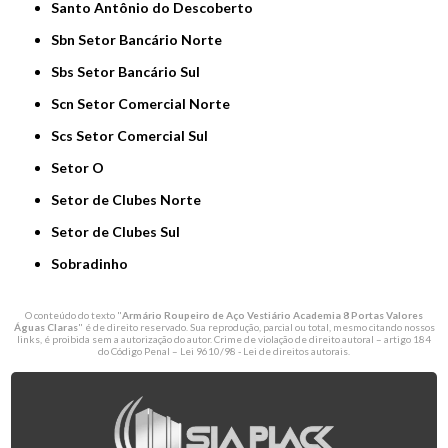
Santo Antônio do Descoberto
Sbn Setor Bancário Norte
Sbs Setor Bancário Sul
Scn Setor Comercial Norte
Scs Setor Comercial Sul
Setor O
Setor de Clubes Norte
Setor de Clubes Sul
Sobradinho
O conteúdo do texto "
Armário Roupeiro de Aço Vestiário Academia 8 Portas Valores
Águas Claras
" é de direito reservado. Sua reprodução, parcial ou total, mesmo citando nossos
links, é proibida sem a autorização do autor. Crime de violação de direito autoral – artigo 184
do Código Penal –
Lei 9610/98 - Lei de direitos autorais
.