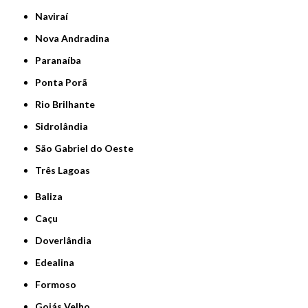
Naviraí
Nova Andradina
Paranaíba
Ponta Porã
Rio Brilhante
Sidrolândia
São Gabriel do Oeste
Três Lagoas
Baliza
Caçu
Doverlândia
Edealina
Formoso
Goiás Velho