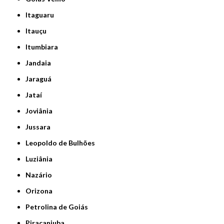
Itaguaru
Itauçu
Itumbiara
Jandaia
Jaraguá
Jataí
Joviânia
Jussara
Leopoldo de Bulhões
Luziânia
Nazário
Orizona
Petrolina de Goiás
Piracanjuba