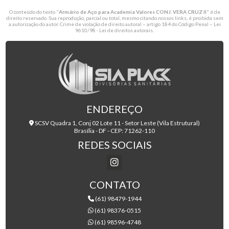
O conteúdo do texto "
Armário de Aço para Academia Valores CONJ. VERA CRUZ II
" é de
direito reservado. Sua reprodução, parcial ou total, mesmo citando nossos links, é proibida sem
a autorização do autor. Crime de violação de direito autoral – artigo 184 do Código Penal –
Lei
9610/98 - Lei de direitos autorais
.
ENDEREÇO
SCSV Quadra 1, Conj 02 Lote 11 - Setor Leste (Vila Estrutural)
Brasília - DF - CEP: 71262-110
REDES SOCIAIS
CONTATO
(61) 98479-1944
(61) 98376-0515
(61) 98596-4748