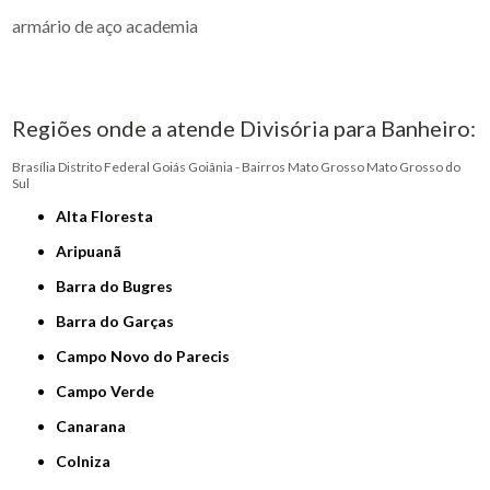
armário de aço academia
Regiões onde a atende Divisória para Banheiro:
Brasília
Distrito Federal
Goiás
Goiânia - Bairros
Mato Grosso
Mato Grosso do
Sul
Alta Floresta
Aripuanã
Barra do Bugres
Barra do Garças
Campo Novo do Parecis
Campo Verde
Canarana
Colniza