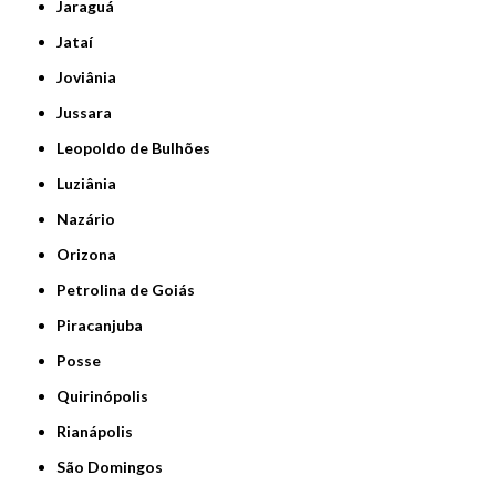
Jaraguá
Jataí
Joviânia
Jussara
Leopoldo de Bulhões
Luziânia
Nazário
Orizona
Petrolina de Goiás
Piracanjuba
Posse
Quirinópolis
Rianápolis
São Domingos