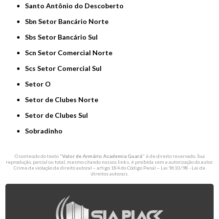
Santo Antônio do Descoberto
Sbn Setor Bancário Norte
Sbs Setor Bancário Sul
Scn Setor Comercial Norte
Scs Setor Comercial Sul
Setor O
Setor de Clubes Norte
Setor de Clubes Sul
Sobradinho
O conteúdo do texto "
Valor de Armário Academia Guará
" é de direito reservado. Sua
reprodução, parcial ou total, mesmo citando nossos links, é proibida sem a autorização do autor.
Crime de violação de direito autoral – artigo 184 do Código Penal –
Lei 9610/98 - Lei de
direitos autorais
.