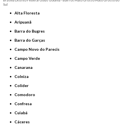
Brasília
Distrito Federal
Goiás
Goiânia - Bairros
Mato Grosso
Mato Grosso do
Sul
Alta Floresta
Aripuanã
Barra do Bugres
Barra do Garças
Campo Novo do Parecis
Campo Verde
Canarana
Colniza
Colíder
Comodoro
Confresa
Cuiabá
Cáceres