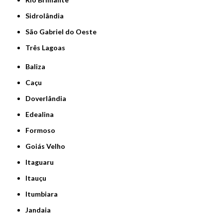
Sidrolândia
São Gabriel do Oeste
Três Lagoas
Baliza
Caçu
Doverlândia
Edealina
Formoso
Goiás Velho
Itaguaru
Itauçu
Itumbiara
Jandaia