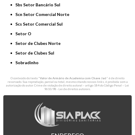
Sbs Setor Bancário Sul
Scn Setor Comercial Norte
Scs Setor Comercial Sul
Setor O
Setor de Clubes Norte
Setor de Clubes Sul
Sobradinho
O conteúdo do texto "
Valor de Armário de Academia com Chave Jaó
" é de direito
reservado. Sua reprodução, parcial ou total, mesmo citando nossos links, é proibida sem a
autorização do autor. Crime de violação de direito autoral – artigo 184 do Código Penal –
Lei
9610/98 - Lei de direitos autorais
.