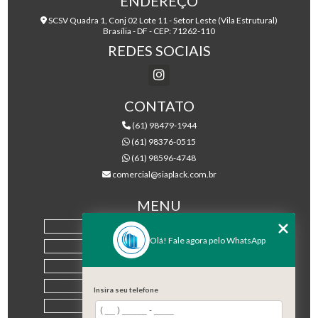
ENDEREÇO
SCSV Quadra 1, Conj 02 Lote 11 - Setor Leste (Vila Estrutural)
Brasília - DF - CEP: 71262-110
REDES SOCIAIS
CONTATO
(61) 98479-1944
(61) 98376-0515
(61) 98596-4748
comercial@siaplack.com.br
MENU
HOME
Olá! Fale agora pelo WhatsApp
EMPRESA
PRODUTOS
BLOG
Insira seu telefone
CONTATO