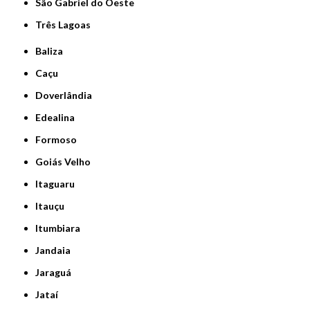
São Gabriel do Oeste
Três Lagoas
Baliza
Caçu
Doverlândia
Edealina
Formoso
Goiás Velho
Itaguaru
Itauçu
Itumbiara
Jandaia
Jaraguá
Jataí