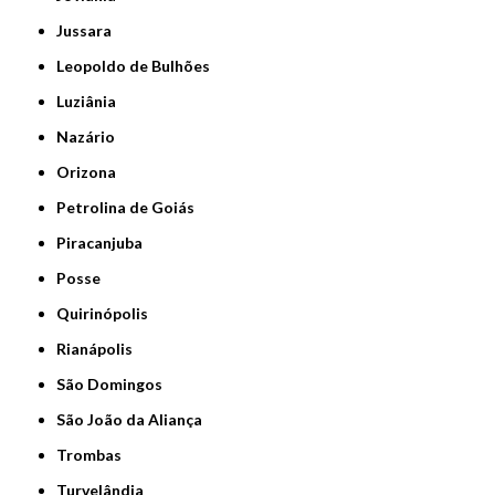
Jussara
Leopoldo de Bulhões
Luziânia
Nazário
Orizona
Petrolina de Goiás
Piracanjuba
Posse
Quirinópolis
Rianápolis
São Domingos
São João da Aliança
Trombas
Turvelândia