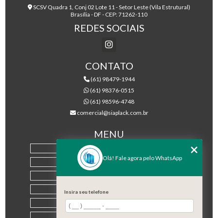
SCSV Quadra 1, Conj 02 Lote 11 - Setor Leste (Vila Estrutural)
Brasília - DF - CEP: 71262-110
REDES SOCIAIS
CONTATO
(61) 98479-1944
(61) 98376-0515
(61) 98596-4748
comercial@siaplack.com.br
MENU
HOME
Olá! Fale agora pelo WhatsApp
EMPRESA
PRODUTOS
BLOG
Insira seu telefone
CONTATO
CATEGORIAS