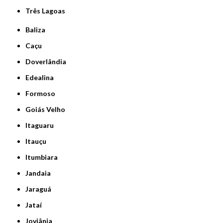
Três Lagoas
Baliza
Caçu
Doverlândia
Edealina
Formoso
Goiás Velho
Itaguaru
Itauçu
Itumbiara
Jandaia
Jaraguá
Jataí
Joviânia