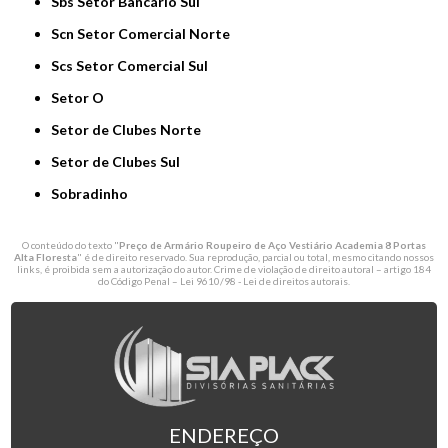
Sbs Setor Bancário Sul
Scn Setor Comercial Norte
Scs Setor Comercial Sul
Setor O
Setor de Clubes Norte
Setor de Clubes Sul
Sobradinho
O conteúdo do texto "
Preço de Armário Roupeiro de Aço Vestiário Academia 8 Portas
Alta Floresta
" é de direito reservado. Sua reprodução, parcial ou total, mesmo citando nossos
links, é proibida sem a autorização do autor. Crime de violação de direito autoral – artigo 184
do Código Penal –
Lei 9610/98 - Lei de direitos autorais
.
ENDEREÇO