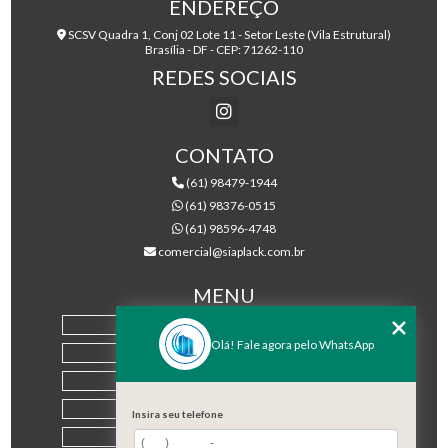
ENDEREÇO
SCSV Quadra 1, Conj 02 Lote 11 - Setor Leste (Vila Estrutural)
Brasília - DF - CEP: 71262-110
REDES SOCIAIS
CONTATO
(61) 98479-1944
(61) 98376-0515
(61) 98596-4748
comercial@siaplack.com.br
MENU
HOME
Olá! Fale agora pelo WhatsApp
EMPRESA
PRODUTOS
BLOG
Insira seu telefone
CONTATO