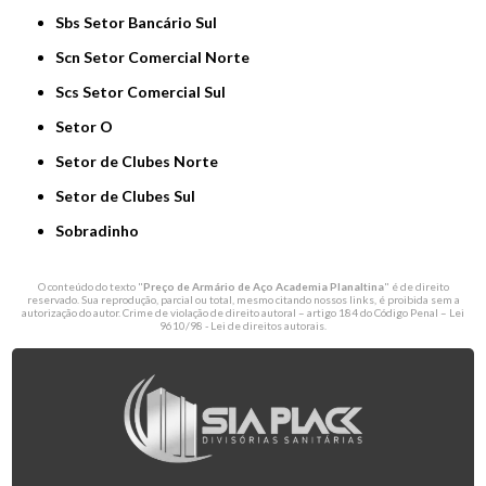
Sbs Setor Bancário Sul
Scn Setor Comercial Norte
Scs Setor Comercial Sul
Setor O
Setor de Clubes Norte
Setor de Clubes Sul
Sobradinho
O conteúdo do texto "
Preço de Armário de Aço Academia Planaltina
" é de direito
reservado. Sua reprodução, parcial ou total, mesmo citando nossos links, é proibida sem a
autorização do autor. Crime de violação de direito autoral – artigo 184 do Código Penal –
Lei
9610/98 - Lei de direitos autorais
.