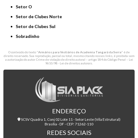
Setor O
Setor de Clubes Norte
Setor de Clubes Sul
Sobradinho
O conteúdo do texto "
Armários para Vestiários de Academia Tangará da Serra
" é de
direito reservado. Sua reprodução, parcial ou total, mesmo citando nossos links, é proibida sem
a autorização do autor. Crime de violação de direito autoral – artigo 184 do Código Penal –
Lei
9610/98 - Lei de direitos autorais
.
ENDEREÇO
SCSV Quadra 1, Conj 02 Lote 11 - Setor Leste (Vila Estrutural)
Brasília - DF - CEP: 71262-110
REDES SOCIAIS