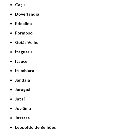
Caçu
Doverlândia
Edealina
Formoso
Goiás Velho
Itaguaru
Itauçu
Itumbiara
Jandaia
Jaraguá
Jataí
Joviânia
Jussara
Leopoldo de Bulhões