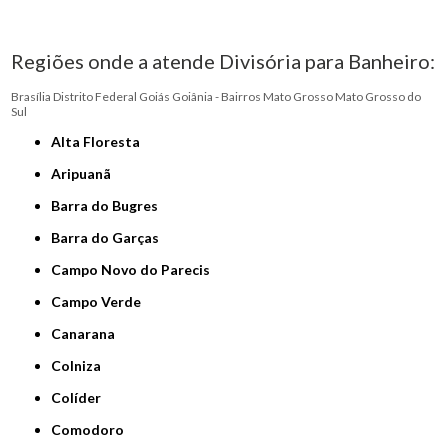
Regiões onde a atende Divisória para Banheiro:
Brasília
Distrito Federal
Goiás
Goiânia - Bairros
Mato Grosso
Mato Grosso do
Sul
Alta Floresta
Aripuanã
Barra do Bugres
Barra do Garças
Campo Novo do Parecis
Campo Verde
Canarana
Colniza
Colíder
Comodoro