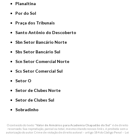
Planaltina
Por do Sol
Praça dos Tribunais
Santo Antônio do Descoberto
Sbn Setor Bancário Norte
Sbs Setor Bancário Sul
Scn Setor Comercial Norte
Scs Setor Comercial Sul
Setor O
Setor de Clubes Norte
Setor de Clubes Sul
Sobradinho
O conteúdo do texto "
Valor de Armários para Academia Chapadão do Sul
" é de direito
reservado. Sua reprodução, parcial ou total, mesmo citando nossos links, é proibida sem a
autorização do autor. Crime de violação de direito autoral – artigo 184 do Código Penal –
Lei