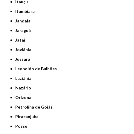
Itauçu
Itumbiara
Jandaia
Jaraguá
Jataí
Joviânia
Jussara
Leopoldo de Bulhões
Luziânia
Nazário
Orizona
Petrolina de Goiás
Piracanjuba
Posse