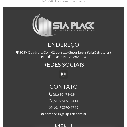
9610/98 - Lei de direitos autorais
.
ENDEREÇO
SCSV Quadra 1, Conj 02 Lote 11 - Setor Leste (Vila Estrutural)
Brasília - DF - CEP: 71262-110
REDES SOCIAIS
CONTATO
(61) 98479-1944
(61) 98376-0515
(61) 98596-4748
comercial@siaplack.com.br
MENU