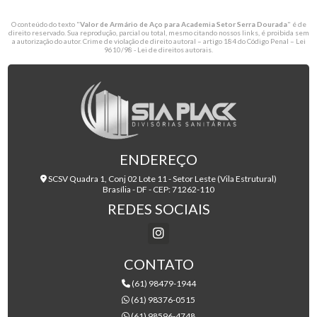
O conteúdo do texto "
Valor de Armário de Aço para Academia Setor Serra Dourada
" é de
direito reservado. Sua reprodução, parcial ou total, mesmo citando nossos links, é proibida sem
a autorização do autor. Crime de violação de direito autoral – artigo 184 do Código Penal –
Lei
9610/98 - Lei de direitos autorais
.
ENDEREÇO
SCSV Quadra 1, Conj 02 Lote 11 - Setor Leste (Vila Estrutural)
Brasília - DF - CEP: 71262-110
REDES SOCIAIS
CONTATO
(61) 98479-1944
(61) 98376-0515
(61) 98596-4748