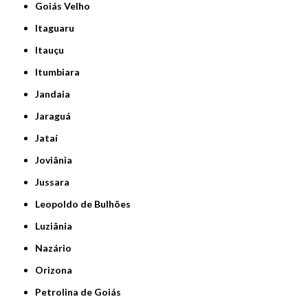
Goiás Velho
Itaguaru
Itauçu
Itumbiara
Jandaia
Jaraguá
Jataí
Joviânia
Jussara
Leopoldo de Bulhões
Luziânia
Nazário
Orizona
Petrolina de Goiás