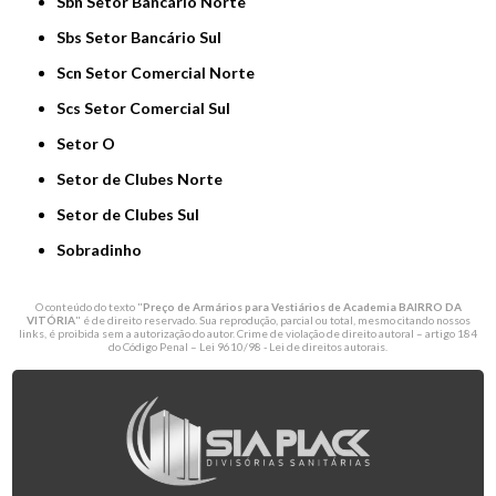
Sbn Setor Bancário Norte
Sbs Setor Bancário Sul
Scn Setor Comercial Norte
Scs Setor Comercial Sul
Setor O
Setor de Clubes Norte
Setor de Clubes Sul
Sobradinho
O conteúdo do texto "
Preço de Armários para Vestiários de Academia BAIRRO DA
VITÓRIA
" é de direito reservado. Sua reprodução, parcial ou total, mesmo citando nossos
links, é proibida sem a autorização do autor. Crime de violação de direito autoral – artigo 184
do Código Penal –
Lei 9610/98 - Lei de direitos autorais
.