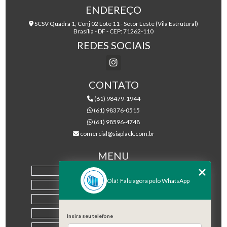
ENDEREÇO
SCSV Quadra 1, Conj 02 Lote 11 - Setor Leste (Vila Estrutural)
Brasília - DF - CEP: 71262-110
REDES SOCIAIS
CONTATO
(61) 98479-1944
(61) 98376-0515
(61) 98596-4748
comercial@siaplack.com.br
MENU
HOME
Olá! Fale agora pelo WhatsApp
EMPRESA
PRODUTOS
BLOG
Insira seu telefone