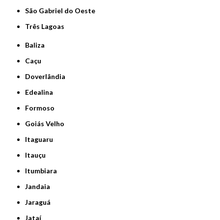
São Gabriel do Oeste
Três Lagoas
Baliza
Caçu
Doverlândia
Edealina
Formoso
Goiás Velho
Itaguaru
Itauçu
Itumbiara
Jandaia
Jaraguá
Jataí