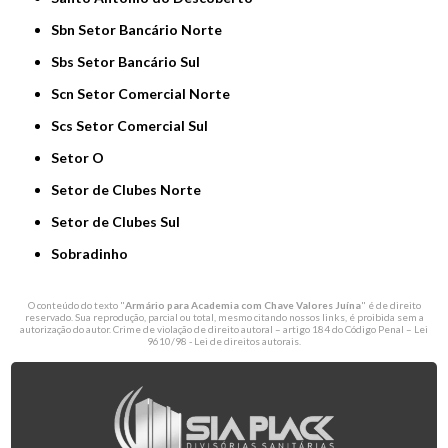
Sbn Setor Bancário Norte
Sbs Setor Bancário Sul
Scn Setor Comercial Norte
Scs Setor Comercial Sul
Setor O
Setor de Clubes Norte
Setor de Clubes Sul
Sobradinho
O conteúdo do texto "
Armário para Academia com Chave Valores Juína
" é de direito
reservado. Sua reprodução, parcial ou total, mesmo citando nossos links, é proibida sem a
autorização do autor. Crime de violação de direito autoral – artigo 184 do Código Penal –
Lei
9610/98 - Lei de direitos autorais
.