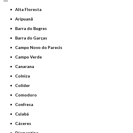
Sul
Alta Floresta
Aripuanã
Barra do Bugres
Barra do Garças
Campo Novo do Parecis
Campo Verde
Canarana
Colniza
Colíder
Comodoro
Confresa
Cuiabá
Cáceres
Diamantino