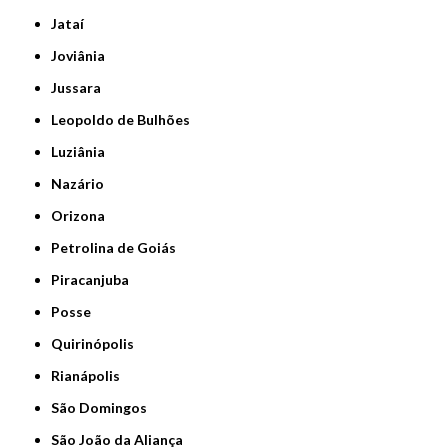
Jataí
Joviânia
Jussara
Leopoldo de Bulhões
Luziânia
Nazário
Orizona
Petrolina de Goiás
Piracanjuba
Posse
Quirinópolis
Rianápolis
São Domingos
São João da Aliança