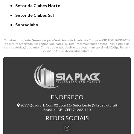
Setor de Clubes Norte
Setor de Clubes Sul
Sobradinho
O conteúdo do texto "
Armários para Vestiários de Academia Comprar CIDADE JARDIM
" é
de direito reservado. Sua reprodução, parcial ou total, mesmo citando nossos links, é proibida
sem a autorização do autor. Crime de violação de direito autoral – artigo 184 do Código Penal –
Lei 9610/98 - Lei de direitos autorais
.
ENDEREÇO
SCSV Quadra 1, Conj 02 Lote 11 - Setor Leste (Vila Estrutural)
Brasília - DF - CEP: 71262-110
REDES SOCIAIS