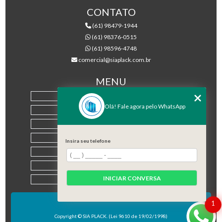
CONTATO
(61) 98479-1944
(61) 98376-0515
(61) 98596-4748
comercial@siaplack.com.br
MENU
HOME
Olá! Fale agora pelo WhatsApp
EMPRESA
PRODUTOS
BLOG
Insira seu telefone
CONTATO
CATEGORIAS
INICIAR CONVERSA
MAPA DO SITE
1
Copyright © SIA PLACK. (Lei 9610 de 19/02/1998)