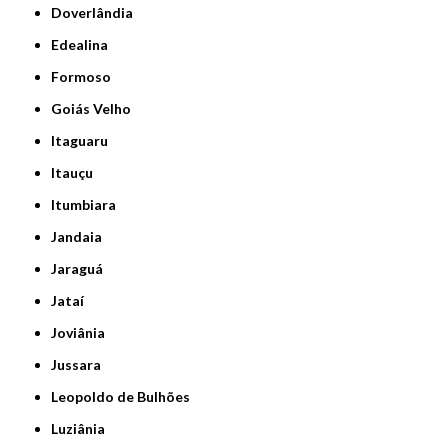
Doverlândia
Edealina
Formoso
Goiás Velho
Itaguaru
Itauçu
Itumbiara
Jandaia
Jaraguá
Jataí
Joviânia
Jussara
Leopoldo de Bulhões
Luziânia