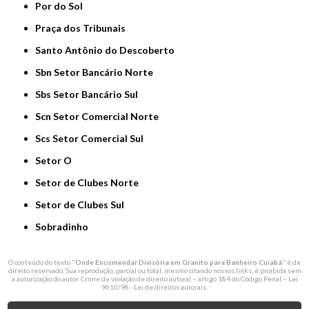
Por do Sol
Praça dos Tribunais
Santo Antônio do Descoberto
Sbn Setor Bancário Norte
Sbs Setor Bancário Sul
Scn Setor Comercial Norte
Scs Setor Comercial Sul
Setor O
Setor de Clubes Norte
Setor de Clubes Sul
Sobradinho
O conteúdo do texto "
Onde Encomendar Divisória em Granito para Banheiro Cuiabá
" é de
direito reservado. Sua reprodução, parcial ou total, mesmo citando nossos links, é proibida sem
a autorização do autor. Crime de violação de direito autoral – artigo 184 do Código Penal –
Lei
9610/98 - Lei de direitos autorais
.