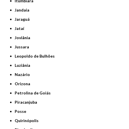
Itumbiara
Jandaia
Jaraguá
Jataí
Joviânia
Jussara
Leopoldo de Bulhões
Luziânia
Nazário
Orizona
Petrolina de Goiás
Piracanjuba
Posse
Quirinópolis