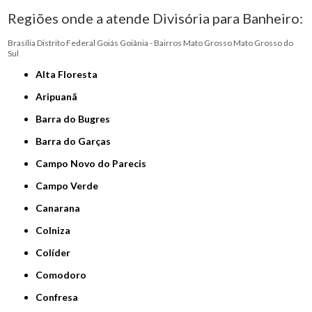
Regiões onde a atende Divisória para Banheiro:
Brasília
Distrito Federal
Goiás
Goiânia - Bairros
Mato Grosso
Mato Grosso do
Sul
Alta Floresta
Aripuanã
Barra do Bugres
Barra do Garças
Campo Novo do Parecis
Campo Verde
Canarana
Colniza
Colíder
Comodoro
Confresa