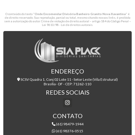
O conteúdo do texto "
Onde Encomendar Divisória Banheiro Granito Nova Xavantina
" é
de direito reservado. Sua reprodução, parcial ou total, mesmo citando nossos links, é proibida
sem a autorização do autor. Crime de violação de direito autoral – artigo 184 do Código Penal –
Lei 9610/98 - Lei de direitos autorais
.
ENDEREÇO
SCSV Quadra 1, Conj 02 Lote 11 - Setor Leste (Vila Estrutural)
Brasília - DF - CEP: 71262-110
REDES SOCIAIS
CONTATO
(61) 98479-1944
(61) 98376-0515