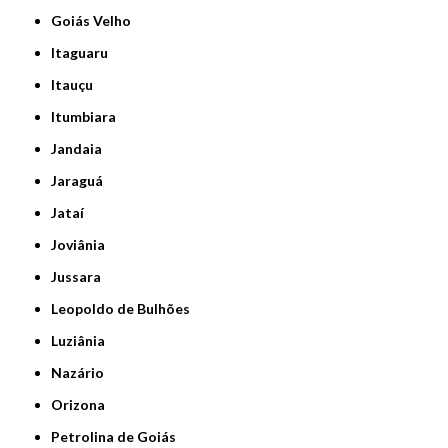
Goiás Velho
Itaguaru
Itauçu
Itumbiara
Jandaia
Jaraguá
Jataí
Joviânia
Jussara
Leopoldo de Bulhões
Luziânia
Nazário
Orizona
Petrolina de Goiás