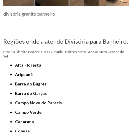
divisória granito banheiro
Regiões onde a atende Divisória para Banheiro:
Brasília
Distrito Federal
Goiás
Goiânia - Bairros
Mato Grosso
Mato Grosso do
Sul
Alta Floresta
Aripuanã
Barra do Bugres
Barra do Garças
Campo Novo do Parecis
Campo Verde
Canarana
Colniza