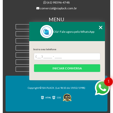
(61) 98596-4748
comercial@siaplack.com.br
MENU
HOME
Olá! Fale agora pelo WhatsApp
EMPRESA
PRODUTOS
BLOG
Insira seu telefone
CONTATO
CATEGORIAS
INICIAR CONVERSA
MAPA DO SITE
1
Copyright © SIA PLACK. (Lei 9610 de 19/02/1998)
HTML
CSS